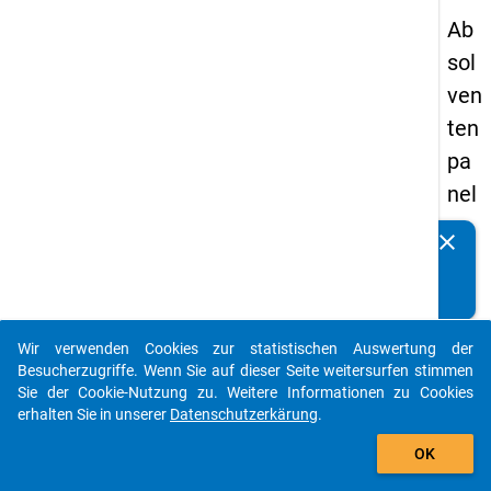
Ab
sol
ven
ten
pa
nel
s
clear
Kennen Sie Publikationen, die auf Basis unserer
19
Datenpakete entstanden sind? Dann teilen Sie uns diese
93
bitte mit...
-
Wir verwenden Cookies zur statistischen Auswertung der
zw
auto_stories
Besucherzugriffe. Wenn Sie auf dieser Seite weitersurfen stimmen
eit
Sie der Cookie-Nutzung zu. Weitere Informationen zu Cookies
erhalten Sie in unserer
Datenschutzerkärung
.
e
add_shopping_cart
We
OK
lle