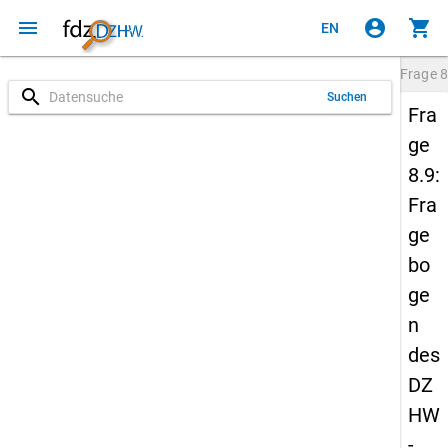
menu
account_circle
shopping_cart
EN
Frage
8
search
Suchen
Fra
ge
8.9:
Fra
ge
bo
ge
n
des
DZ
HW
-