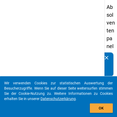
Ab
sol
ven
ten
pa
nel
s
clear
Kennen Sie Publikationen, die auf Basis unserer
19
Datenpakete entstanden sind? Dann teilen Sie uns diese
93
bitte mit...
-
Wir verwenden Cookies zur statistischen Auswertung der
zw
auto_stories
Besucherzugriffe. Wenn Sie auf dieser Seite weitersurfen stimmen
eit
Sie der Cookie-Nutzung zu. Weitere Informationen zu Cookies
erhalten Sie in unserer
Datenschutzerkärung
.
e
add_shopping_cart
We
OK
lle