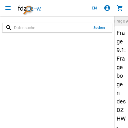
menu
account_circle
shopping_cart
EN
Frage
9
search
Suchen
Fra
ge
9.1:
Fra
ge
bo
ge
n
des
DZ
HW
-