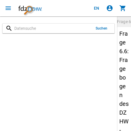
menu
account_circle
shopping_cart
EN
Frage
6
search
Suchen
Fra
ge
6.6:
Fra
ge
bo
ge
n
des
DZ
HW
-