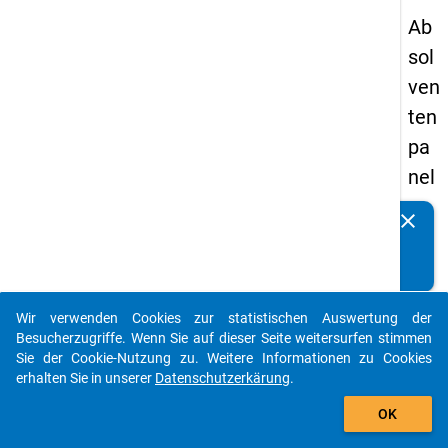
Ab
sol
ven
ten
pa
nel
s
clear
Kennen Sie Publikationen, die auf Basis unserer
20
Datenpakete entstanden sind? Dann teilen Sie uns diese
05
bitte mit...
-
Wir verwenden Cookies zur statistischen Auswertung der
ers
auto_stories
Besucherzugriffe. Wenn Sie auf dieser Seite weitersurfen stimmen
te
Sie der Cookie-Nutzung zu. Weitere Informationen zu Cookies
erhalten Sie in unserer
Datenschutzerkärung
.
We
add_shopping_cart
lle
OK