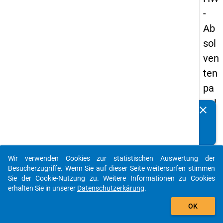
-
Ab
sol
ven
ten
pa
nel
clear
Kennen Sie Publikationen, die auf Basis unserer
s
Datenpakete entstanden sind? Dann teilen Sie uns diese
20
bitte mit...
05
Wir verwenden Cookies zur statistischen Auswertung der
-
auto_stories
Besucherzugriffe. Wenn Sie auf dieser Seite weitersurfen stimmen
drit
Sie der Cookie-Nutzung zu. Weitere Informationen zu Cookies
erhalten Sie in unserer
Datenschutzerkärung
.
te
add_shopping_cart
We
OK
lle,