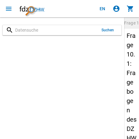
menu
account_circle
shopping_cart
EN
Frage
1
search
Suchen
Fra
ge
10.
1:
Fra
ge
bo
ge
n
des
DZ
HW