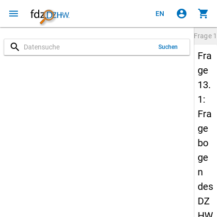
menu
account_circle
shopping_cart
EN
Frage
1
search
Suchen
Fra
ge
13.
1:
Fra
ge
bo
ge
n
des
DZ
HW