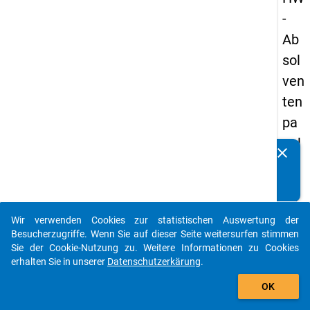
-
Ab
sol
ven
ten
pa
nel
clear
Kennen Sie Publikationen, die auf Basis unserer
s
Datenpakete entstanden sind? Dann teilen Sie uns diese
20
bitte mit...
05
Wir verwenden Cookies zur statistischen Auswertung der
-
auto_stories
Besucherzugriffe. Wenn Sie auf dieser Seite weitersurfen stimmen
drit
Sie der Cookie-Nutzung zu. Weitere Informationen zu Cookies
erhalten Sie in unserer
Datenschutzerkärung
.
te
add_shopping_cart
We
OK
lle,