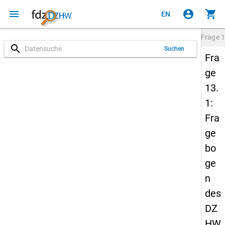
menu
account_circle
shopping_cart
EN
Frage
1
search
Suchen
Fra
ge
13.
1:
Fra
ge
bo
ge
n
des
DZ
HW