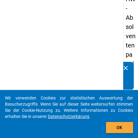
-
Ab
sol
ven
ten
pa
nel
clear
Kennen Sie Publikationen, die auf Basis unserer
s
Datenpakete entstanden sind? Dann teilen Sie uns diese
20
bitte mit...
05
Wir verwenden Cookies zur statistischen Auswertung der
-
auto_stories
Besucherzugriffe. Wenn Sie auf dieser Seite weitersurfen stimmen
drit
Sie der Cookie-Nutzung zu. Weitere Informationen zu Cookies
erhalten Sie in unserer
Datenschutzerkärung
.
te
add_shopping_cart
We
OK
lle,