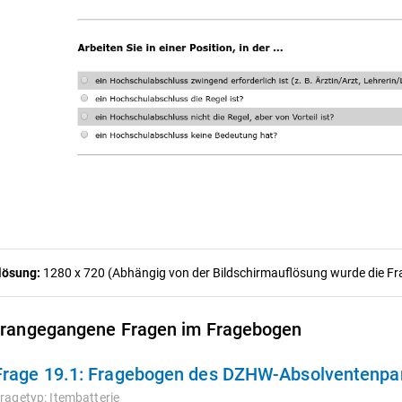
lösung:
1280 x 720 (Abhängig von der Bildschirmauflösung wurde die Frag
rangegangene Fragen im Fragebogen
Frage 19.1:
Fragebogen des DZHW-Absolventenpane
ragetyp:
Itembatterie