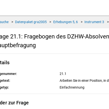
suche
>
Datenpaket
gra2005
>
Erhebungen
5, 6
>
Instrument
3
>
age 21.1:
Fragebogen des DZHW-Absolvente
auptbefragung
tails
genummer:
21.1
getext:
Arbeiten Sie in einer Position, in d
getyp:
Einfachnennung
lder zur Frage