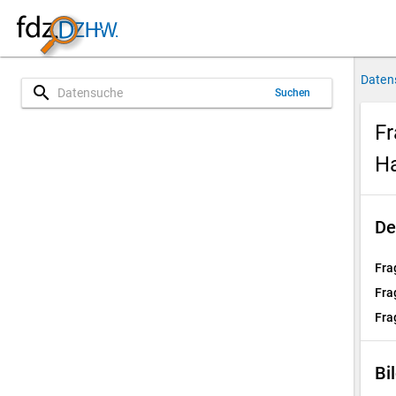
Daten
search
Suchen
Fr
H
De
Fra
Fra
Fra
Bi