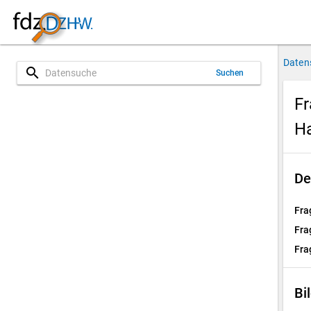
Daten
search
Suchen
Fr
H
De
Fra
Fra
Fra
Bi