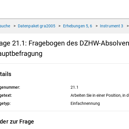
suche
>
Datenpaket
gra2005
>
Erhebungen
5, 6
>
Instrument
3
>
age 21.1:
Fragebogen des DZHW-Absolvente
auptbefragung
tails
genummer:
21.1
getext:
Arbeiten Sie in einer Position, in d
getyp:
Einfachnennung
lder zur Frage