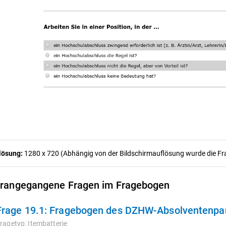
lösung:
1280 x 720 (Abhängig von der Bildschirmauflösung wurde die Frag
rangegangene Fragen im Fragebogen
Frage 19.1:
Fragebogen des DZHW-Absolventenpane
ragetyp:
Itembatterie