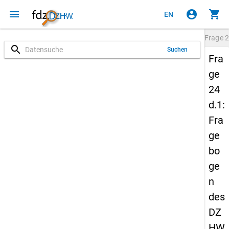
menu
account_circle
shopping_cart
EN
Frage
2
search
Suchen
Fra
ge
24
d.1:
Fra
ge
bo
ge
n
des
DZ
HW