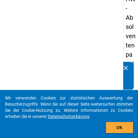
-
Ab
sol
ven
ten
pa
nel
clear
Kennen Sie Publikationen, die auf Basis unserer
s
Datenpakete entstanden sind? Dann teilen Sie uns diese
20
bitte mit...
05
Wir verwenden Cookies zur statistischen Auswertung der
-
auto_stories
Besucherzugriffe. Wenn Sie auf dieser Seite weitersurfen stimmen
drit
Sie der Cookie-Nutzung zu. Weitere Informationen zu Cookies
erhalten Sie in unserer
Datenschutzerkärung
.
te
add_shopping_cart
We
OK
lle,