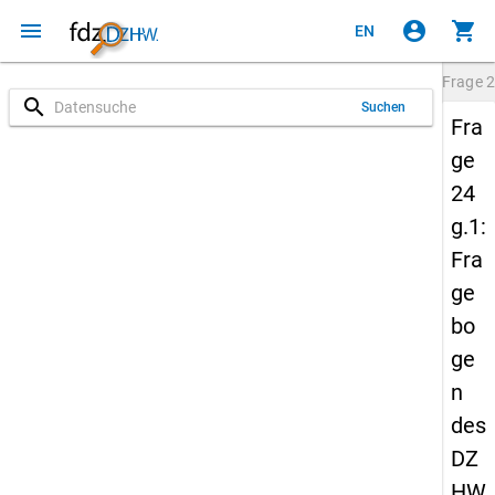
menu
account_circle
shopping_cart
EN
Frage
2
search
Suchen
Fra
ge
24
g.1:
Fra
ge
bo
ge
n
des
DZ
HW