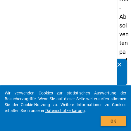
-
Ab
sol
ven
ten
pa
nel
clear
Kennen Sie Publikationen, die auf Basis unserer
s
Datenpakete entstanden sind? Dann teilen Sie uns diese
20
bitte mit...
05
Wir verwenden Cookies zur statistischen Auswertung der
-
auto_stories
Besucherzugriffe. Wenn Sie auf dieser Seite weitersurfen stimmen
drit
Sie der Cookie-Nutzung zu. Weitere Informationen zu Cookies
erhalten Sie in unserer
Datenschutzerkärung
.
te
add_shopping_cart
We
OK
lle,