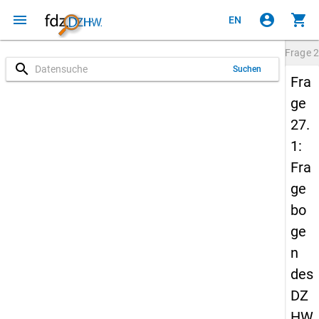
menu
account_circle
shopping_cart
EN
Frage
2
search
Suchen
Fra
ge
27.
1:
Fra
ge
bo
ge
n
des
DZ
HW