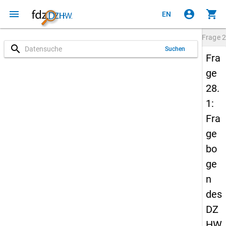
menu
account_circle
shopping_cart
EN
Frage
2
search
Suchen
Fra
ge
28.
1:
Fra
ge
bo
ge
n
des
DZ
HW