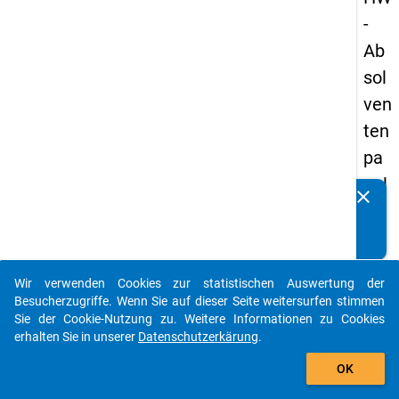
-
Ab
sol
ven
ten
pa
nel
clear
Kennen Sie Publikationen, die auf Basis unserer
s
Datenpakete entstanden sind? Dann teilen Sie uns diese
20
bitte mit...
05
Wir verwenden Cookies zur statistischen Auswertung der
-
auto_stories
Besucherzugriffe. Wenn Sie auf dieser Seite weitersurfen stimmen
drit
Sie der Cookie-Nutzung zu. Weitere Informationen zu Cookies
erhalten Sie in unserer
Datenschutzerkärung
.
te
add_shopping_cart
We
OK
lle,