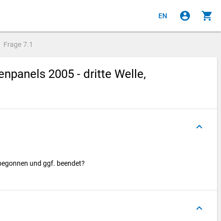
account_circle
shopping_cart
EN
Frage
7.1
panels 2005 - dritte Welle,
keyboard_arrow_up
begonnen und ggf. beendet?
keyboard_arrow_up