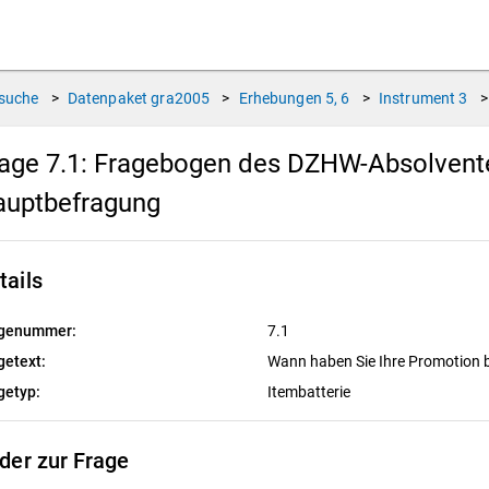
suche
>
Datenpaket
gra2005
>
Erhebungen
5, 6
>
Instrument
3
>
age 7.1:
Fragebogen des DZHW-Absolventen
auptbefragung
tails
genummer:
7.1
getext:
Wann haben Sie Ihre Promotion 
getyp:
Itembatterie
lder zur Frage