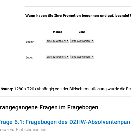
lösung:
1280 x 720 (Abhängig von der Bildschirmauflösung wurde die Frag
rangegangene Fragen im Fragebogen
Frage 6.1:
Fragebogen des DZHW-Absolventenpanel
ragetyp:
Einfachnennung