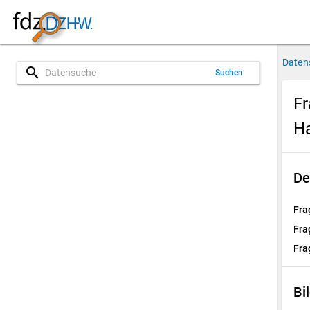
Daten
search
Suchen
Fr
H
De
Fra
Fra
Fra
Bi