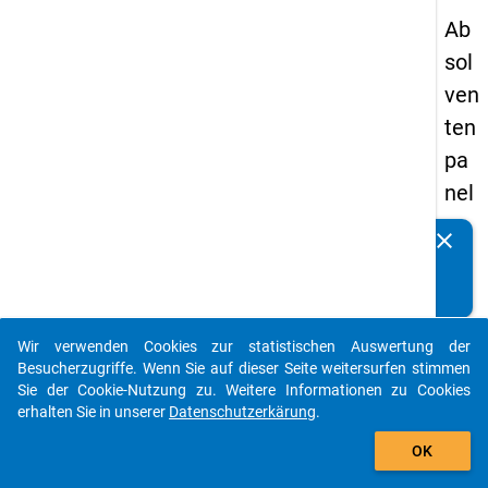
Ab
sol
ven
ten
pa
nel
s
clear
Kennen Sie Publikationen, die auf Basis unserer
20
Datenpakete entstanden sind? Dann teilen Sie uns diese
05
bitte mit...
-
Wir verwenden Cookies zur statistischen Auswertung der
drit
auto_stories
Besucherzugriffe. Wenn Sie auf dieser Seite weitersurfen stimmen
te
Sie der Cookie-Nutzung zu. Weitere Informationen zu Cookies
erhalten Sie in unserer
Datenschutzerkärung
.
We
add_shopping_cart
lle,
OK
Ha