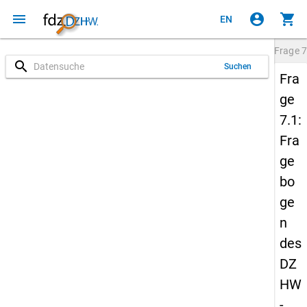
menu
account_circle
shopping_cart
EN
Frage
7
search
Suchen
Fra
ge
7.1:
Fra
ge
bo
ge
n
des
DZ
HW
-