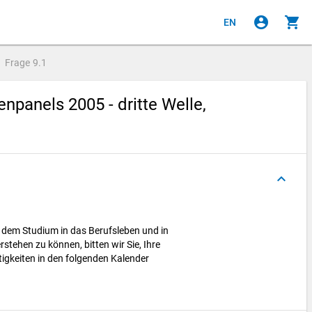
account_circle
shopping_cart
EN
Frage
9.1
panels 2005 - dritte Welle,
keyboard_arrow_up
dem Studium in das Berufsleben und in
stehen zu können, bitten wir Sie, Ihre
igkeiten in den folgenden Kalender