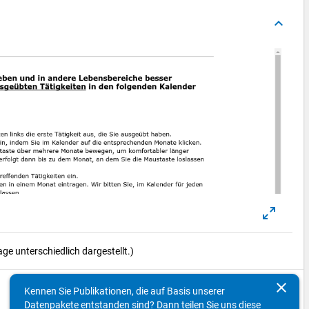
keyboard_arrow_up
e unterschiedlich dargestellt.)
clear
Kennen Sie Publikationen, die auf Basis unserer
keyboard_arrow_up
Datenpakete entstanden sind? Dann teilen Sie uns diese