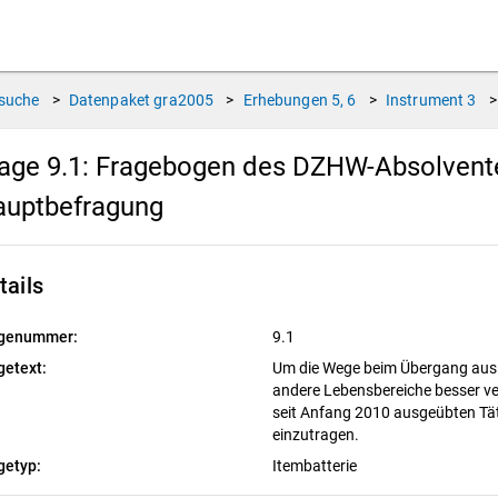
suche
>
Datenpaket
gra2005
>
Erhebungen
5, 6
>
Instrument
3
>
age 9.1:
Fragebogen des DZHW-Absolventen
auptbefragung
tails
genummer:
9.1
getext:
Um die Wege beim Übergang aus 
andere Lebensbereiche besser ver
seit Anfang 2010 ausgeübten Tät
einzutragen.
getyp:
Itembatterie