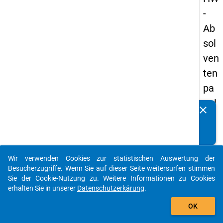
-
Ab
sol
ven
ten
pa
nel
clear
Kennen Sie Publikationen, die auf Basis unserer
s
Datenpakete entstanden sind? Dann teilen Sie uns diese
20
bitte mit...
09
Wir verwenden Cookies zur statistischen Auswertung der
-
auto_stories
Besucherzugriffe. Wenn Sie auf dieser Seite weitersurfen stimmen
ers
Sie der Cookie-Nutzung zu. Weitere Informationen zu Cookies
erhalten Sie in unserer
Datenschutzerkärung
.
te
add_shopping_cart
We
OK
lle