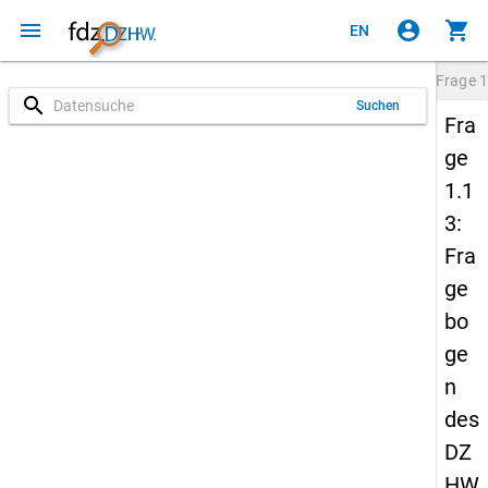
menu
account_circle
shopping_cart
EN
Frage
1
search
Suchen
Fra
ge
1.1
3:
Fra
ge
bo
ge
n
des
DZ
HW