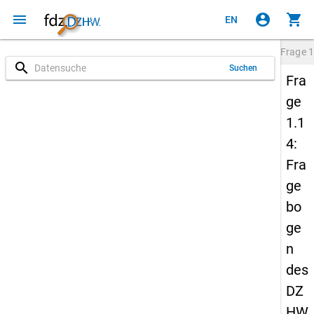
menu
account_circle
shopping_cart
EN
Frage
1
search
Suchen
Fra
ge
1.1
4:
Fra
ge
bo
ge
n
des
DZ
HW