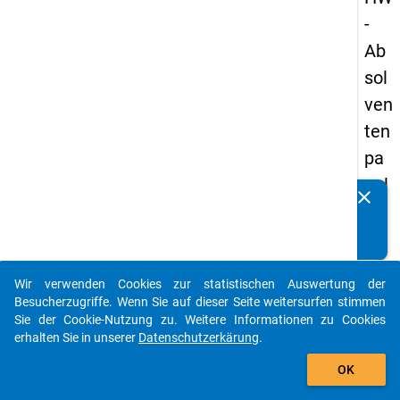
-
Ab
sol
ven
ten
pa
nel
clear
Kennen Sie Publikationen, die auf Basis unserer
s
Datenpakete entstanden sind? Dann teilen Sie uns diese
20
bitte mit...
09
Wir verwenden Cookies zur statistischen Auswertung der
-
auto_stories
Besucherzugriffe. Wenn Sie auf dieser Seite weitersurfen stimmen
ers
Sie der Cookie-Nutzung zu. Weitere Informationen zu Cookies
erhalten Sie in unserer
Datenschutzerkärung
.
te
add_shopping_cart
We
OK
lle