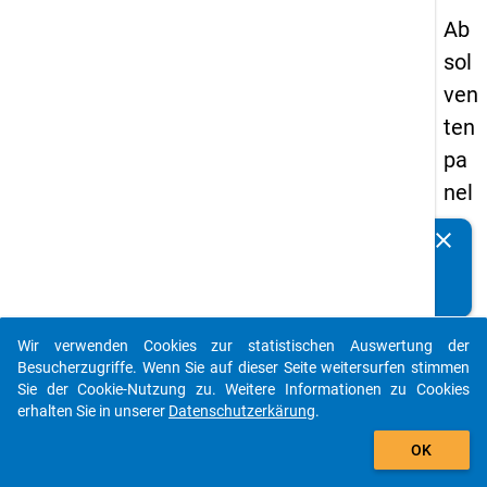
Ab
sol
ven
ten
pa
nel
s
clear
Kennen Sie Publikationen, die auf Basis unserer
20
Datenpakete entstanden sind? Dann teilen Sie uns diese
09
bitte mit...
-
Wir verwenden Cookies zur statistischen Auswertung der
ers
auto_stories
Besucherzugriffe. Wenn Sie auf dieser Seite weitersurfen stimmen
te
Sie der Cookie-Nutzung zu. Weitere Informationen zu Cookies
erhalten Sie in unserer
Datenschutzerkärung
.
We
add_shopping_cart
lle
OK