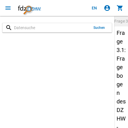
menu
account_circle
shopping_cart
EN
Frage
3
search
Suchen
Fra
ge
3.1:
Fra
ge
bo
ge
n
des
DZ
HW
-