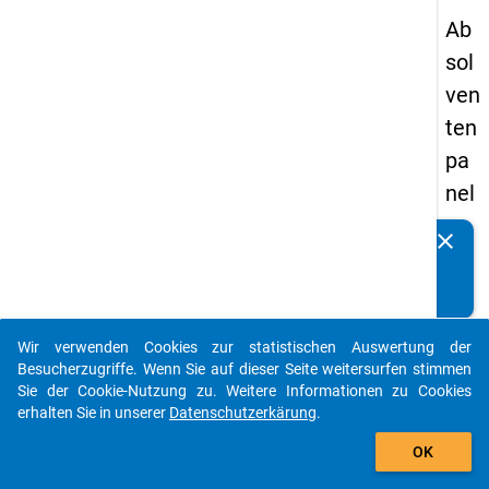
Ab
sol
ven
ten
pa
nel
s
clear
Kennen Sie Publikationen, die auf Basis unserer
20
Datenpakete entstanden sind? Dann teilen Sie uns diese
09
bitte mit...
-
Wir verwenden Cookies zur statistischen Auswertung der
ers
auto_stories
Besucherzugriffe. Wenn Sie auf dieser Seite weitersurfen stimmen
te
Sie der Cookie-Nutzung zu. Weitere Informationen zu Cookies
erhalten Sie in unserer
Datenschutzerkärung
.
We
add_shopping_cart
lle
OK