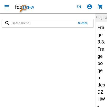
menu
account_circle
shopping_cart
EN
Frage
3
search
Suchen
Fra
ge
3.3:
Fra
ge
bo
ge
n
des
DZ
HW
-