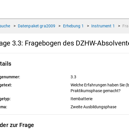
suche
>
Datenpaket
gra2009
>
Erhebung
1
>
Instrument
1
>
Fr
age 3.3:
Fragebogen des DZHW-Absolvente
tails
genummer:
3.3
getext:
Welche Erfahrungen haben Sie (bi
Praktikumsphase gemacht?
getyp:
Itembatterie
ema:
Zweite Ausbildungsphase
lder zur Frage