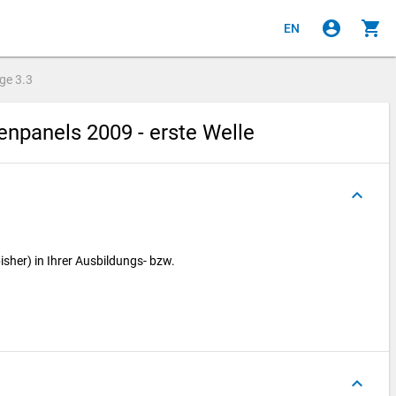
account_circle
shopping_cart
EN
age
3.3
npanels 2009 - erste Welle
keyboard_arrow_up
sher) in Ihrer Ausbildungs- bzw.
keyboard_arrow_up