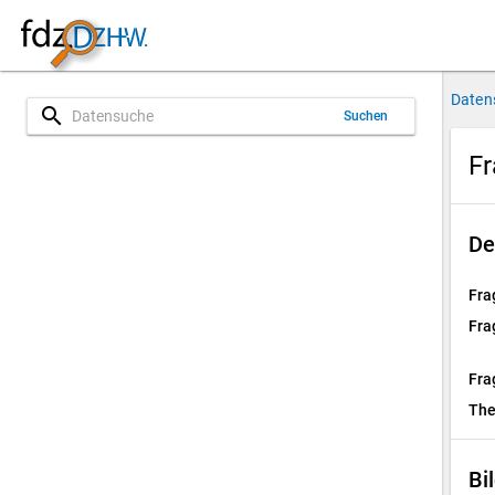
Daten
search
Suchen
Fr
De
Fra
Fra
Fra
Th
Bi