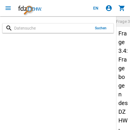
menu
account_circle
shopping_cart
EN
Frage
3
search
Suchen
Fra
ge
3.4:
Fra
ge
bo
ge
n
des
DZ
HW
-