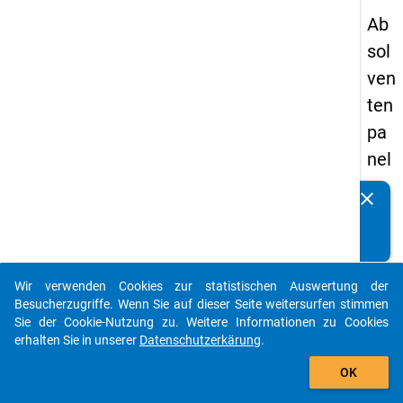
Ab
sol
ven
ten
pa
nel
s
clear
Kennen Sie Publikationen, die auf Basis unserer
20
Datenpakete entstanden sind? Dann teilen Sie uns diese
09
bitte mit...
-
Wir verwenden Cookies zur statistischen Auswertung der
ers
auto_stories
Besucherzugriffe. Wenn Sie auf dieser Seite weitersurfen stimmen
te
Sie der Cookie-Nutzung zu. Weitere Informationen zu Cookies
erhalten Sie in unserer
Datenschutzerkärung
.
We
add_shopping_cart
lle
OK