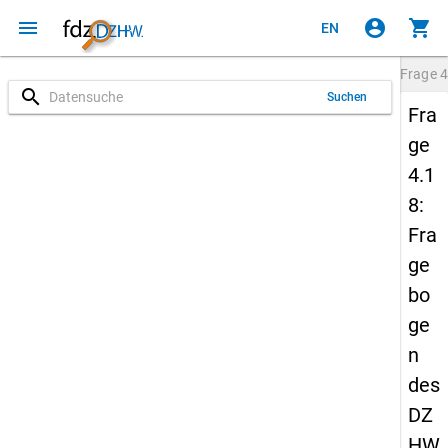
menu
account_circle
shopping_cart
EN
Frage
4
search
Suchen
Fra
ge
4.1
8:
Fra
ge
bo
ge
n
des
DZ
HW