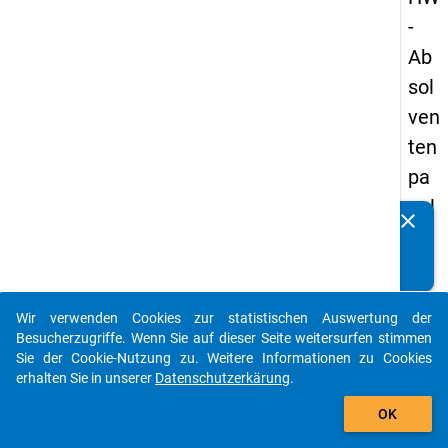
-
Ab
sol
ven
ten
pa
nel
clear
Kennen Sie Publikationen, die auf Basis unserer
s
Datenpakete entstanden sind? Dann teilen Sie uns diese
20
bitte mit...
09
Wir verwenden Cookies zur statistischen Auswertung der
-
auto_stories
Besucherzugriffe. Wenn Sie auf dieser Seite weitersurfen stimmen
ers
Sie der Cookie-Nutzung zu. Weitere Informationen zu Cookies
erhalten Sie in unserer
Datenschutzerkärung
.
te
add_shopping_cart
We
OK
lle