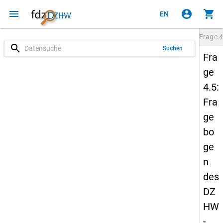
menu
account_circle
shopping_cart
EN
Frage
4
search
Suchen
Fra
ge
4.5:
Fra
ge
bo
ge
n
des
DZ
HW
-