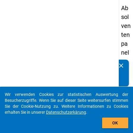
Ab
sol
ven
ten
pa
nel
s
clear
Kennen Sie Publikationen, die auf Basis unserer
20
Datenpakete entstanden sind? Dann teilen Sie uns diese
09
bitte mit...
-
Wir verwenden Cookies zur statistischen Auswertung der
ers
auto_stories
Besucherzugriffe. Wenn Sie auf dieser Seite weitersurfen stimmen
te
Sie der Cookie-Nutzung zu. Weitere Informationen zu Cookies
erhalten Sie in unserer
Datenschutzerkärung
.
We
add_shopping_cart
lle
OK