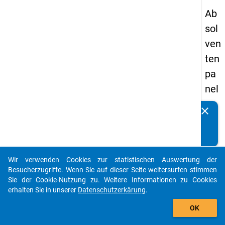
Ab
sol
ven
ten
pa
nel
s
clear
Kennen Sie Publikationen, die auf Basis unserer
20
Datenpakete entstanden sind? Dann teilen Sie uns diese
09
bitte mit...
-
Wir verwenden Cookies zur statistischen Auswertung der
ers
auto_stories
Besucherzugriffe. Wenn Sie auf dieser Seite weitersurfen stimmen
te
Sie der Cookie-Nutzung zu. Weitere Informationen zu Cookies
erhalten Sie in unserer
Datenschutzerkärung
.
We
add_shopping_cart
lle
OK