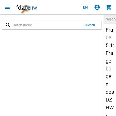
menu
account_circle
shopping_cart
EN
Frage
5
search
Suchen
Fra
ge
5.1:
Fra
ge
bo
ge
n
des
DZ
HW
-