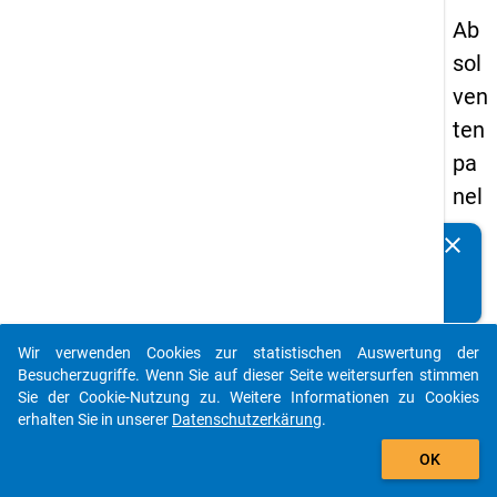
Ab
sol
ven
ten
pa
nel
s
clear
Kennen Sie Publikationen, die auf Basis unserer
20
Datenpakete entstanden sind? Dann teilen Sie uns diese
09
bitte mit...
-
Wir verwenden Cookies zur statistischen Auswertung der
ers
auto_stories
Besucherzugriffe. Wenn Sie auf dieser Seite weitersurfen stimmen
te
Sie der Cookie-Nutzung zu. Weitere Informationen zu Cookies
erhalten Sie in unserer
Datenschutzerkärung
.
We
add_shopping_cart
lle
OK