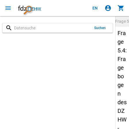
menu
account_circle
shopping_cart
EN
Frage
5
search
Suchen
Fra
ge
5.4:
Fra
ge
bo
ge
n
des
DZ
HW
-