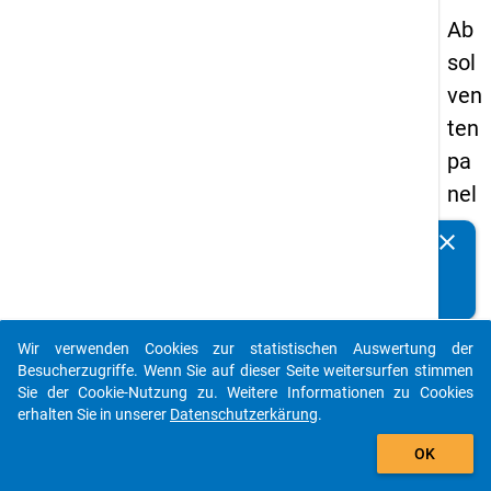
Ab
sol
ven
ten
pa
nel
s
clear
Kennen Sie Publikationen, die auf Basis unserer
20
Datenpakete entstanden sind? Dann teilen Sie uns diese
09
bitte mit...
-
Wir verwenden Cookies zur statistischen Auswertung der
ers
auto_stories
Besucherzugriffe. Wenn Sie auf dieser Seite weitersurfen stimmen
te
Sie der Cookie-Nutzung zu. Weitere Informationen zu Cookies
erhalten Sie in unserer
Datenschutzerkärung
.
We
add_shopping_cart
lle
OK