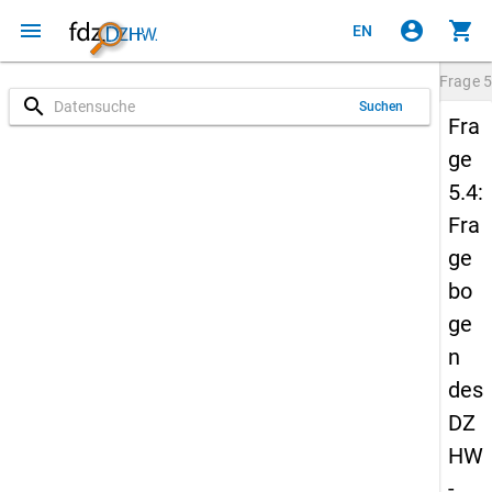
menu
account_circle
shopping_cart
EN
Frage
5
search
Suchen
Fra
ge
5.4:
Fra
ge
bo
ge
n
des
DZ
HW
-