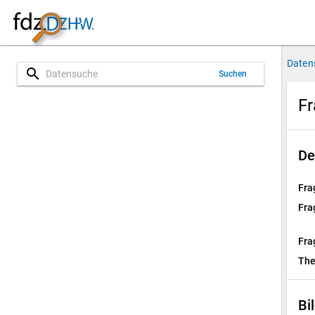
Daten
search
Suchen
Fr
De
Fra
Fra
Fra
Th
Bi