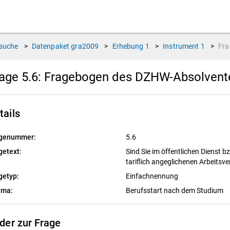
suche
>
Datenpaket
gra2009
>
Erhebung
1
>
Instrument
1
>
Fr
age 5.6:
Fragebogen des DZHW-Absolvente
tails
genummer:
5.6
getext:
Sind Sie im öffentlichen Dienst b
tariflich angeglichenen Arbeitsve
getyp:
Einfachnennung
ema:
Berufsstart nach dem Studium
lder zur Frage