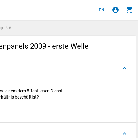
account_circle
shopping_cart
EN
age
5.6
npanels 2009 - erste Welle
keyboard_arrow_up
zw. einem dem öffentlichen Dienst
rhältnis beschäftigt?
keyboard_arrow_up