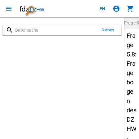
menu
account_circle
shopping_cart
EN
Frage
5
search
Suchen
Fra
ge
5.8:
Fra
ge
bo
ge
n
des
DZ
HW
-