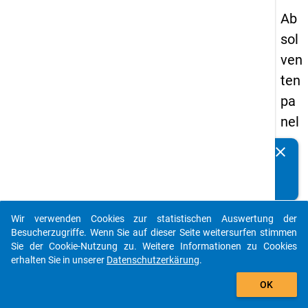
Ab
sol
ven
ten
pa
nel
s
clear
Kennen Sie Publikationen, die auf Basis unserer
20
Datenpakete entstanden sind? Dann teilen Sie uns diese
09
bitte mit...
-
Wir verwenden Cookies zur statistischen Auswertung der
ers
auto_stories
Besucherzugriffe. Wenn Sie auf dieser Seite weitersurfen stimmen
te
Sie der Cookie-Nutzung zu. Weitere Informationen zu Cookies
erhalten Sie in unserer
Datenschutzerkärung
.
We
add_shopping_cart
lle
OK