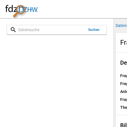
Daten
search
Suchen
Fr
De
Fra
Fra
Anl
Fra
Th
Bi