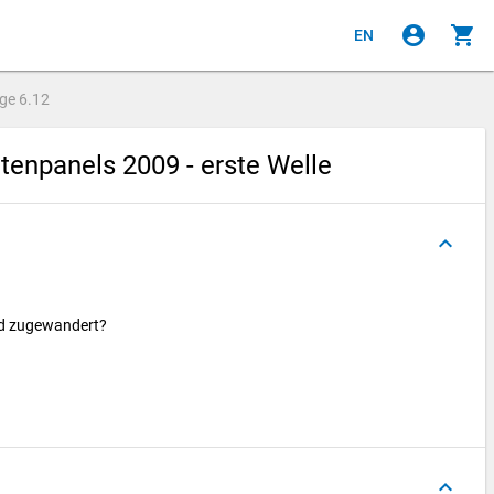
account_circle
shopping_cart
EN
age
6.12
enpanels 2009 - erste Welle
keyboard_arrow_up
and zugewandert?
keyboard_arrow_up