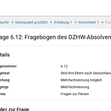
suche
>
Datenpaket
gra2009
>
Erhebung
1
>
Instrument
1
>
Fr
age 6.12:
Fragebogen des DZHW-Absolvent
tails
genummer:
6.12
getext:
Sind Ihre Eltern nach Deutschl
eitung:
Mehrfachnennung möglich
getyp:
Mehrfachnennung
ema:
Fragen zur Person
lder zur Frage