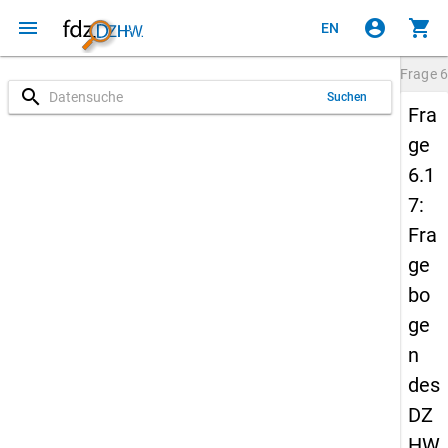
menu
account_circle
shopping_cart
EN
Frage
6
search
Suchen
Fra
ge
6.1
7:
Fra
ge
bo
ge
n
des
DZ
HW