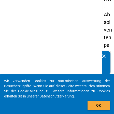
-
Ab
sol
ven
ten
pa
nel
clear
Kennen Sie Publikationen, die auf Basis unserer
s
Datenpakete entstanden sind? Dann teilen Sie uns diese
20
bitte mit...
09
Wir verwenden Cookies zur statistischen Auswertung der
-
auto_stories
Besucherzugriffe. Wenn Sie auf dieser Seite weitersurfen stimmen
ers
Sie der Cookie-Nutzung zu. Weitere Informationen zu Cookies
erhalten Sie in unserer
Datenschutzerkärung
.
te
add_shopping_cart
We
OK
lle