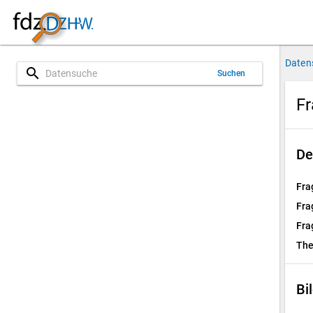
Daten
search
Suchen
Fr
De
Fra
Fra
Fra
Th
Bi