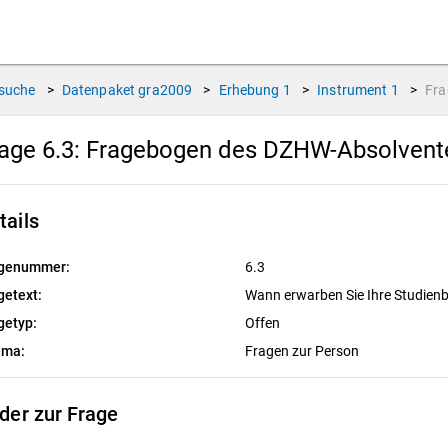
suche
>
Datenpaket
gra2009
>
Erhebung
1
>
Instrument
1
>
Fr
age 6.3:
Fragebogen des DZHW-Absolvente
tails
genummer:
6.3
getext:
Wann erwarben Sie Ihre Studien
getyp:
Offen
ema:
Fragen zur Person
lder zur Frage