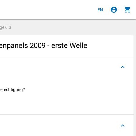
account_circle
shopping_cart
EN
age
6.3
npanels 2009 - erste Welle
keyboard_arrow_up
berechtigung?
keyboard_arrow_up