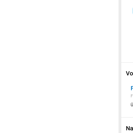
Vo
F
Ü
Na