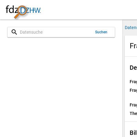
Daten
search
Suchen
Fr
De
Fra
Fra
Fra
Th
Bi