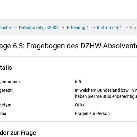
suche
>
Datenpaket
gra2009
>
Erhebung
1
>
Instrument
1
>
Fr
age 6.5:
Fragebogen des DZHW-Absolvente
tails
genummer:
6.5
getext:
In welchem Bundesland bzw. in 
haben Sie Ihre Studienberechti
getyp:
Offen
ema:
Fragen zur Person
lder zur Frage