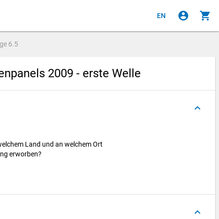
account_circle
shopping_cart
EN
age
6.5
npanels 2009 - erste Welle
keyboard_arrow_up
welchem Land und an welchem Ort
gung erworben?
keyboard_arrow_up