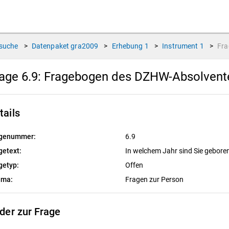
suche
>
Datenpaket
gra2009
>
Erhebung
1
>
Instrument
1
>
Fr
age 6.9:
Fragebogen des DZHW-Absolvente
tails
genummer:
6.9
getext:
In welchem Jahr sind Sie gebore
getyp:
Offen
ema:
Fragen zur Person
lder zur Frage