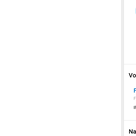
Vo
F
I
Na