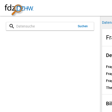
Daten
search
Suchen
Fr
De
Fra
Fra
Fra
Th
Bi