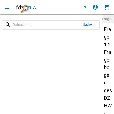
menu
account_circle
shopping_cart
EN
Frage
1
search
Suchen
Fra
ge
1.2:
Fra
ge
bo
ge
n
des
DZ
HW
-