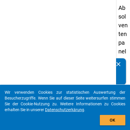
Ab
sol
ven
ten
pa
nel
s
clear
Kennen Sie Publikationen, die auf Basis unserer
20
Datenpakete entstanden sind? Dann teilen Sie uns diese
09
bitte mit...
-
Wir verwenden Cookies zur statistischen Auswertung der
zw
auto_stories
Besucherzugriffe. Wenn Sie auf dieser Seite weitersurfen stimmen
eit
Sie der Cookie-Nutzung zu. Weitere Informationen zu Cookies
erhalten Sie in unserer
Datenschutzerkärung
.
e
add_shopping_cart
We
OK
lle,