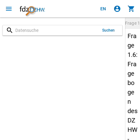
menu
account_circle
shopping_cart
EN
Frage
1
search
Suchen
Fra
ge
1.6:
Fra
ge
bo
ge
n
des
DZ
HW
-