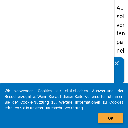
Ab
sol
ven
ten
pa
nel
s
clear
Kennen Sie Publikationen, die auf Basis unserer
20
Datenpakete entstanden sind? Dann teilen Sie uns diese
09
bitte mit...
-
Wir verwenden Cookies zur statistischen Auswertung der
zw
auto_stories
Besucherzugriffe. Wenn Sie auf dieser Seite weitersurfen stimmen
eit
Sie der Cookie-Nutzung zu. Weitere Informationen zu Cookies
erhalten Sie in unserer
Datenschutzerkärung
.
e
add_shopping_cart
We
OK
lle,