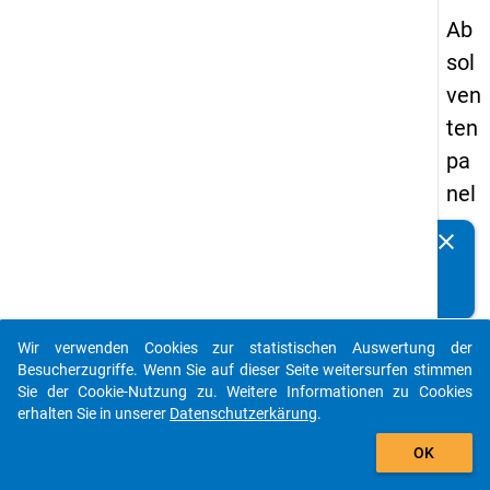
Ab
sol
ven
ten
pa
nel
s
clear
Kennen Sie Publikationen, die auf Basis unserer
20
Datenpakete entstanden sind? Dann teilen Sie uns diese
09
bitte mit...
-
Wir verwenden Cookies zur statistischen Auswertung der
zw
auto_stories
Besucherzugriffe. Wenn Sie auf dieser Seite weitersurfen stimmen
eit
Sie der Cookie-Nutzung zu. Weitere Informationen zu Cookies
erhalten Sie in unserer
Datenschutzerkärung
.
e
add_shopping_cart
We
OK
lle,