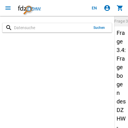
menu
account_circle
shopping_cart
EN
Frage
3
search
Suchen
Fra
ge
3.4:
Fra
ge
bo
ge
n
des
DZ
HW
-