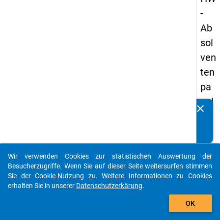
-
Ab
sol
ven
ten
pa
nel
clear
Kennen Sie Publikationen, die auf Basis unserer
s
Datenpakete entstanden sind? Dann teilen Sie uns diese
20
bitte mit...
09
Wir verwenden Cookies zur statistischen Auswertung der
-
auto_stories
Besucherzugriffe. Wenn Sie auf dieser Seite weitersurfen stimmen
zw
Sie der Cookie-Nutzung zu. Weitere Informationen zu Cookies
erhalten Sie in unserer
Datenschutzerkärung
.
eit
add_shopping_cart
e
OK
We