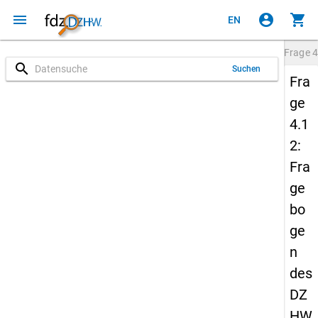
menu
account_circle
shopping_cart
EN
Frage
4
search
Suchen
Fra
ge
4.1
2:
Fra
ge
bo
ge
n
des
DZ
HW