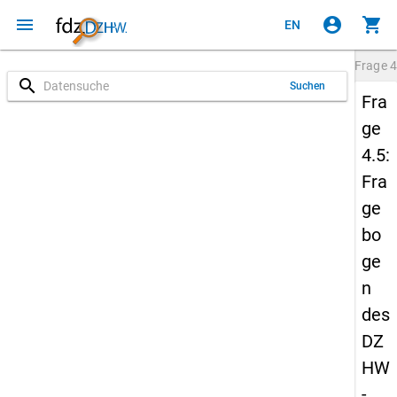
menu
account_circle
shopping_cart
EN
Frage
4
search
Suchen
Fra
ge
4.5:
Fra
ge
bo
ge
n
des
DZ
HW
-