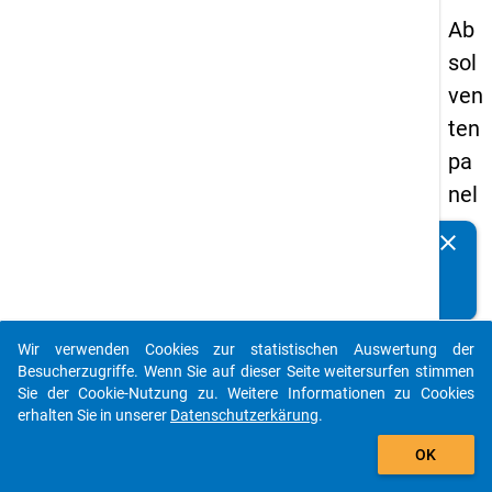
Ab
sol
ven
ten
pa
nel
s
clear
Kennen Sie Publikationen, die auf Basis unserer
20
Datenpakete entstanden sind? Dann teilen Sie uns diese
09
bitte mit...
-
Wir verwenden Cookies zur statistischen Auswertung der
zw
auto_stories
Besucherzugriffe. Wenn Sie auf dieser Seite weitersurfen stimmen
eit
Sie der Cookie-Nutzung zu. Weitere Informationen zu Cookies
erhalten Sie in unserer
Datenschutzerkärung
.
e
add_shopping_cart
We
OK
lle,