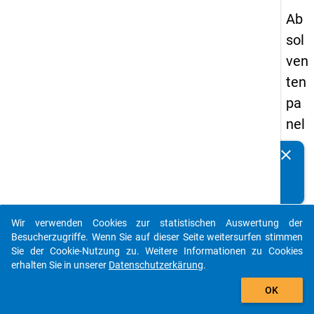
Ab
sol
ven
ten
pa
nel
s
clear
Kennen Sie Publikationen, die auf Basis unserer
20
Datenpakete entstanden sind? Dann teilen Sie uns diese
09
bitte mit...
-
Wir verwenden Cookies zur statistischen Auswertung der
zw
auto_stories
Besucherzugriffe. Wenn Sie auf dieser Seite weitersurfen stimmen
eit
Sie der Cookie-Nutzung zu. Weitere Informationen zu Cookies
erhalten Sie in unserer
Datenschutzerkärung
.
e
add_shopping_cart
We
OK
lle,