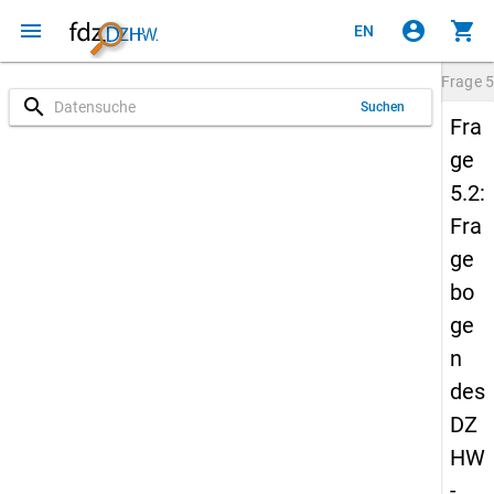
menu
account_circle
shopping_cart
EN
Frage
5
search
Suchen
Fra
ge
5.2:
Fra
ge
bo
ge
n
des
DZ
HW
-