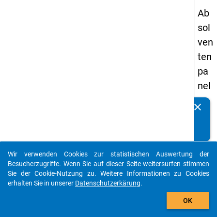
Ab
sol
ven
ten
pa
nel
s
clear
Kennen Sie Publikationen, die auf Basis unserer
20
Datenpakete entstanden sind? Dann teilen Sie uns diese
09
bitte mit...
-
Wir verwenden Cookies zur statistischen Auswertung der
zw
auto_stories
Besucherzugriffe. Wenn Sie auf dieser Seite weitersurfen stimmen
eit
Sie der Cookie-Nutzung zu. Weitere Informationen zu Cookies
erhalten Sie in unserer
Datenschutzerkärung
.
e
add_shopping_cart
We
OK
lle,