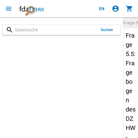
menu
account_circle
shopping_cart
EN
Frage
5
search
Suchen
Fra
ge
5.5:
Fra
ge
bo
ge
n
des
DZ
HW
-