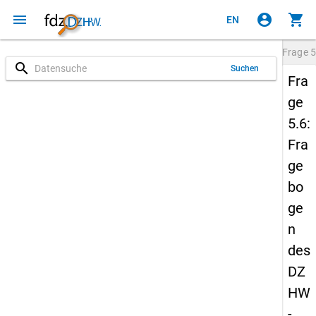
menu
account_circle
shopping_cart
EN
Frage
5
search
Suchen
Fra
ge
5.6:
Fra
ge
bo
ge
n
des
DZ
HW
-