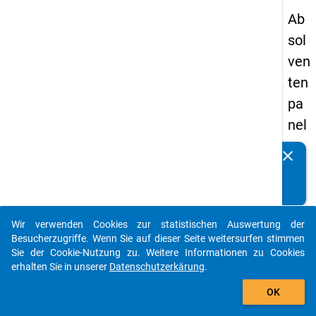
Ab
sol
ven
ten
pa
nel
s
clear
Kennen Sie Publikationen, die auf Basis unserer
20
Datenpakete entstanden sind? Dann teilen Sie uns diese
09
bitte mit...
-
Wir verwenden Cookies zur statistischen Auswertung der
zw
auto_stories
Besucherzugriffe. Wenn Sie auf dieser Seite weitersurfen stimmen
eit
Sie der Cookie-Nutzung zu. Weitere Informationen zu Cookies
erhalten Sie in unserer
Datenschutzerkärung
.
e
add_shopping_cart
We
OK
lle,