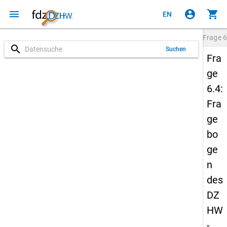
menu
account_circle
shopping_cart
EN
Frage
6
search
Suchen
Fra
ge
6.4:
Fra
ge
bo
ge
n
des
DZ
HW
-