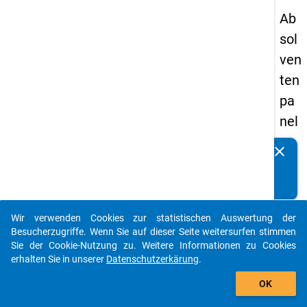
Ab
sol
ven
ten
pa
nel
s
clear
Kennen Sie Publikationen, die auf Basis unserer
20
Datenpakete entstanden sind? Dann teilen Sie uns diese
09
bitte mit...
-
Wir verwenden Cookies zur statistischen Auswertung der
zw
auto_stories
Besucherzugriffe. Wenn Sie auf dieser Seite weitersurfen stimmen
eit
Sie der Cookie-Nutzung zu. Weitere Informationen zu Cookies
erhalten Sie in unserer
Datenschutzerkärung
.
e
add_shopping_cart
We
OK
lle,