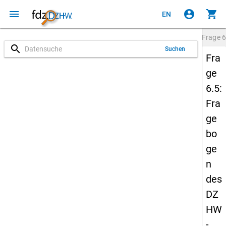
menu
account_circle
shopping_cart
EN
Frage
6
search
Suchen
Fra
ge
6.5:
Fra
ge
bo
ge
n
des
DZ
HW
-