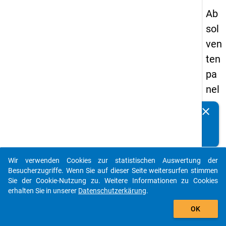
Ab
sol
ven
ten
pa
nel
s
clear
Kennen Sie Publikationen, die auf Basis unserer
20
Datenpakete entstanden sind? Dann teilen Sie uns diese
09
bitte mit...
-
Wir verwenden Cookies zur statistischen Auswertung der
zw
auto_stories
Besucherzugriffe. Wenn Sie auf dieser Seite weitersurfen stimmen
eit
Sie der Cookie-Nutzung zu. Weitere Informationen zu Cookies
erhalten Sie in unserer
Datenschutzerkärung
.
e
add_shopping_cart
We
OK
lle,