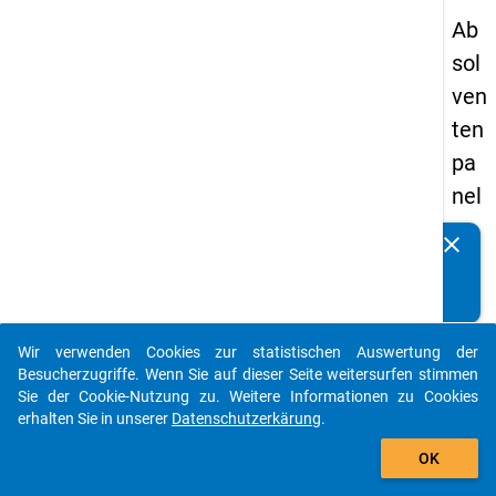
Ab
sol
ven
ten
pa
nel
s
clear
Kennen Sie Publikationen, die auf Basis unserer
20
Datenpakete entstanden sind? Dann teilen Sie uns diese
09
bitte mit...
-
Wir verwenden Cookies zur statistischen Auswertung der
zw
auto_stories
Besucherzugriffe. Wenn Sie auf dieser Seite weitersurfen stimmen
eit
Sie der Cookie-Nutzung zu. Weitere Informationen zu Cookies
erhalten Sie in unserer
Datenschutzerkärung
.
e
add_shopping_cart
We
OK
lle,