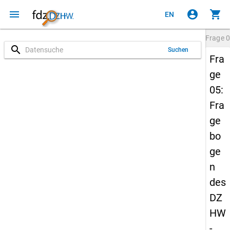
menu
account_circle
shopping_cart
EN
Frage
0
search
Suchen
Fra
ge
05:
Fra
ge
bo
ge
n
des
DZ
HW
-