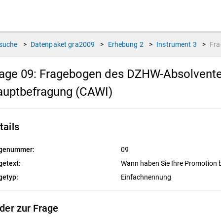
suche
>
Datenpaket
gra2009
>
Erhebung
2
>
Instrument
3
>
Fr
age 09:
Fragebogen des DZHW-Absolventen
auptbefragung (CAWI)
tails
genummer:
09
getext:
Wann haben Sie Ihre Promotion
getyp:
Einfachnennung
lder zur Frage