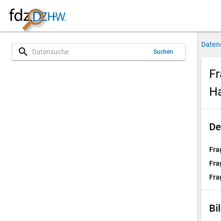
Daten
search
Suchen
Fr
H
De
Fra
Fra
Fra
Bi