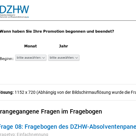
lösung:
1152 x 720 (Abhängig von der Bildschirmauflösung wurde die Frag
rangegangene Fragen im Fragebogen
Frage 08:
Fragebogen des DZHW-Absolventenpanels 
ragetyp:
Einfachnennung