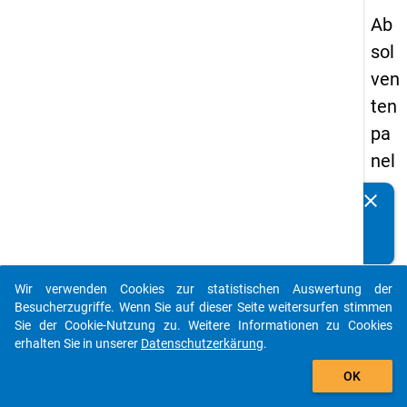
Ab
sol
ven
ten
pa
nel
s
clear
Kennen Sie Publikationen, die auf Basis unserer
20
Datenpakete entstanden sind? Dann teilen Sie uns diese
09
bitte mit...
-
Wir verwenden Cookies zur statistischen Auswertung der
zw
auto_stories
Besucherzugriffe. Wenn Sie auf dieser Seite weitersurfen stimmen
eit
Sie der Cookie-Nutzung zu. Weitere Informationen zu Cookies
erhalten Sie in unserer
Datenschutzerkärung
.
e
add_shopping_cart
We
OK
lle,