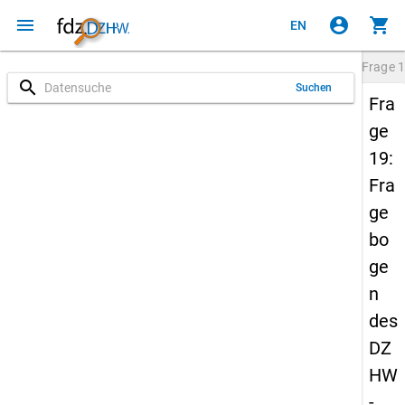
menu
account_circle
shopping_cart
EN
Frage
1
search
Suchen
Fra
ge
19:
Fra
ge
bo
ge
n
des
DZ
HW
-