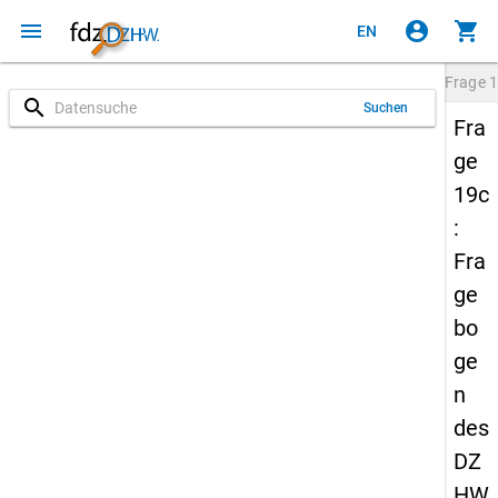
menu
account_circle
shopping_cart
EN
Frage
1
search
Suchen
Fra
ge
19c
:
Fra
ge
bo
ge
n
des
DZ
HW