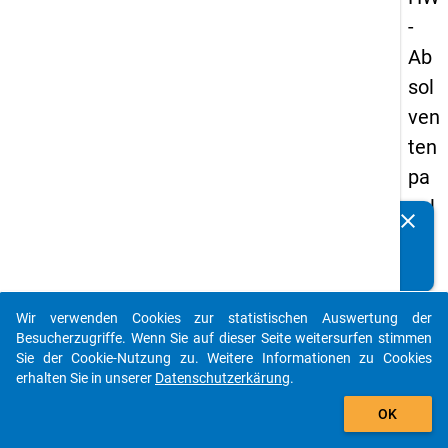
-
Ab
sol
ven
ten
pa
nel
clear
Kennen Sie Publikationen, die auf Basis unserer
s
Datenpakete entstanden sind? Dann teilen Sie uns diese
20
bitte mit...
09
Wir verwenden Cookies zur statistischen Auswertung der
-
auto_stories
Besucherzugriffe. Wenn Sie auf dieser Seite weitersurfen stimmen
zw
Sie der Cookie-Nutzung zu. Weitere Informationen zu Cookies
erhalten Sie in unserer
Datenschutzerkärung
.
eit
add_shopping_cart
e
OK
We