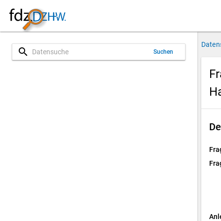
Daten
search
Suchen
Fr
H
De
Fra
Fra
Anl