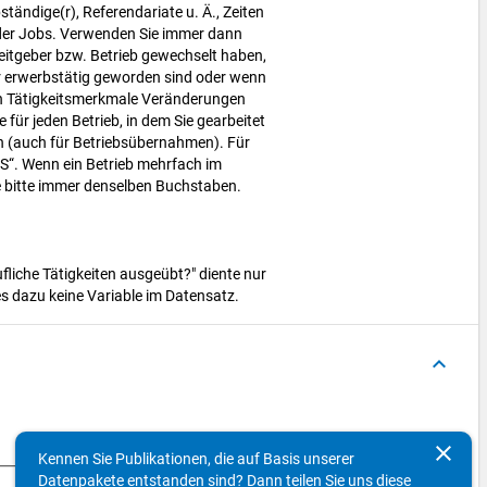
ständige(r), Referendariate u. Ä., Zeiten
 oder Jobs. Verwenden Sie immer dann
beitgeber bzw. Betrieb gewechselt haben,
r erwerbstätig geworden sind oder wenn
ten Tätigkeitsmerkmale Veränderungen
 für jeden Betrieb, in dem Sie gearbeitet
 (auch für Betriebsübernahmen). Für
 „S“. Wenn ein Betrieb mehrfach im
e bitte immer denselben Buchstaben.
fliche Tätigkeiten ausgeübt?" diente nur
s dazu keine Variable im Datensatz.
keyboard_arrow_up
clear
Kennen Sie Publikationen, die auf Basis unserer
Datenpakete entstanden sind? Dann teilen Sie uns diese