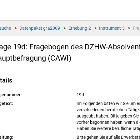
suche
>
Datenpaket
gra2009
>
Erhebung
2
>
Instrument
3
>
Fr
age 19d:
Fragebogen des DZHW-Absolvente
auptbefragung (CAWI)
tails
genummer:
19d
getext:
Im Folgenden bitten wir Sie um e
verschiedenen beruflichen Tätigk
ausgeübt haben. Bitte geben Sie a
vorher begonnen haben, wenn die
Haben Sie weitere berufliche Tät
eitung:
Bitte gehen Sie auf alle Erwerbstä