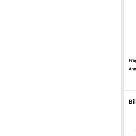
Fra
Anm
Bi