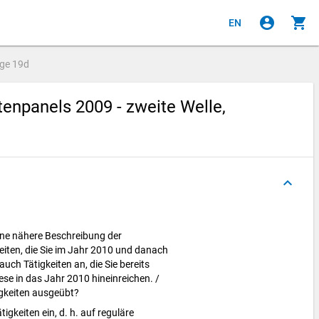
account_circle
shopping_cart
EN
age
19d
npanels 2009 - zweite Welle,
keyboard_arrow_up
ine nähere Beschreibung der
eiten, die Sie im Jahr 2010 und danach
uch Tätigkeiten an, die Sie bereits
se in das Jahr 2010 hineinreichen. /
igkeiten ausgeübt?
tigkeiten ein, d. h. auf reguläre