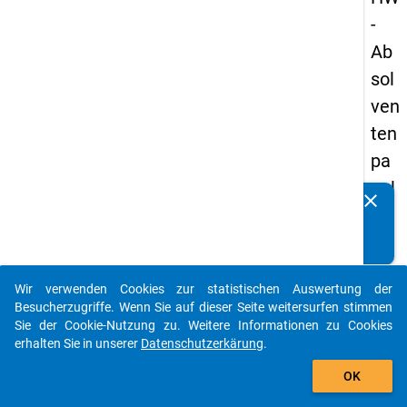
-
Ab
sol
ven
ten
pa
nel
clear
Kennen Sie Publikationen, die auf Basis unserer
s
Datenpakete entstanden sind? Dann teilen Sie uns diese
20
bitte mit...
09
Wir verwenden Cookies zur statistischen Auswertung der
-
auto_stories
Besucherzugriffe. Wenn Sie auf dieser Seite weitersurfen stimmen
zw
Sie der Cookie-Nutzung zu. Weitere Informationen zu Cookies
erhalten Sie in unserer
Datenschutzerkärung
.
eit
add_shopping_cart
e
OK
We