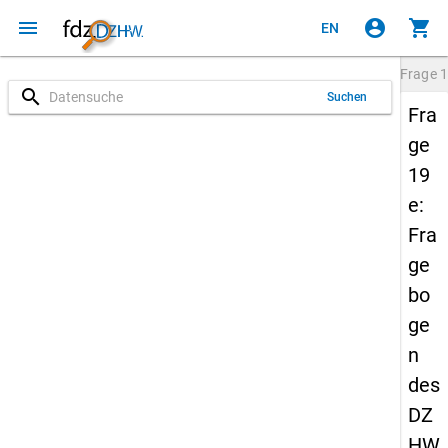
menu
account_circle
shopping_cart
EN
Frage
1
search
Suchen
Fra
ge
19
e:
Fra
ge
bo
ge
n
des
DZ
HW