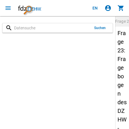
menu
account_circle
shopping_cart
EN
Frage
2
search
Suchen
Fra
ge
23:
Fra
ge
bo
ge
n
des
DZ
HW
-