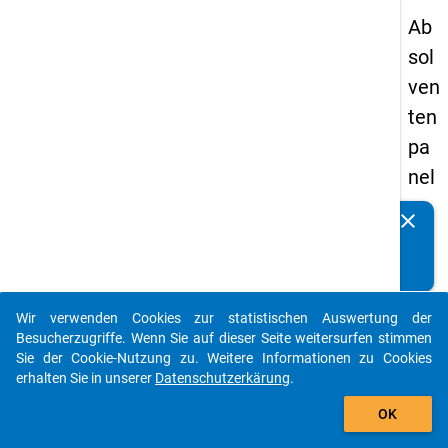
Ab
sol
ven
ten
pa
nel
s
clear
Kennen Sie Publikationen, die auf Basis unserer
20
Datenpakete entstanden sind? Dann teilen Sie uns diese
09
bitte mit...
-
Wir verwenden Cookies zur statistischen Auswertung der
zw
auto_stories
Besucherzugriffe. Wenn Sie auf dieser Seite weitersurfen stimmen
eit
Sie der Cookie-Nutzung zu. Weitere Informationen zu Cookies
erhalten Sie in unserer
Datenschutzerkärung
.
e
add_shopping_cart
We
OK
lle,